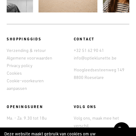
SHOPPINGGIDS
CONTACT
Verzending & retour
+32 51 62 90 41
Algemene voorwaarden
info@optieklunette.be
Privacy policy
Hoogleedsesteenweg 149
Cookies
8800 Roeselare
Cookie-voorkeuren
aanpassen
OPENINGSUREN
VOLG ONS
Ma. - Za. 9.30 tot 18u
Volg ons, maak mee het
verschil
Bel
Deze website maakt gebruik van cookies om uw