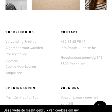
SHOPPINGGIDS
CONTACT
Verzending & retour
+32 51 62 90 41
Algemene voorwaarden
info@optieklunette.be
Privacy policy
Hoogleedsesteenweg 149
Cookies
8800 Roeselare
Cookie-voorkeuren
aanpassen
OPENINGSUREN
VOLG ONS
Ma. - Za. 9.30 tot 18u
Volg ons, maak mee het
verschil
Bel
Deze website maakt gebruik van cookies om uw