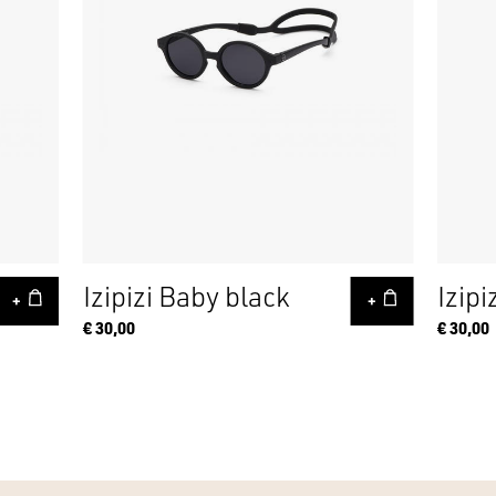
Izipizi Baby black
Izip
+
+
€ 30,00
€ 30,00